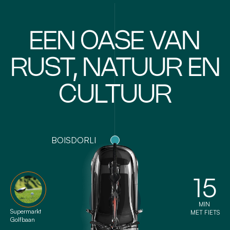
EEN OASE VAN
RUST, NATUUR EN
CULTUUR
BOISDORLI
15
MIN
Supermarkt
MET FIETS
Golfbaan