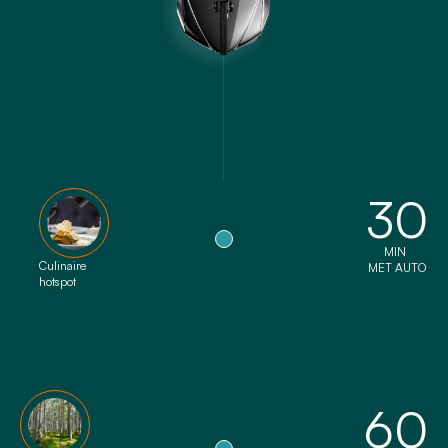
30
MIN
Culinaire
MET AUTO
hotspot
60